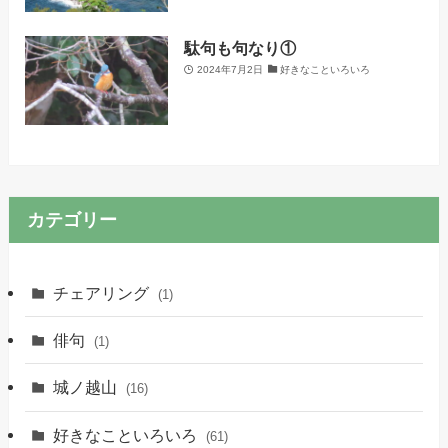
駄句も句なり①
2024年7月2日
好きなこといろいろ
カテゴリー
チェアリング
(1)
俳句
(1)
城ノ越山
(16)
好きなこといろいろ
(61)