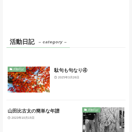
活動日記
– category –
駄句も句なり④
活動日記
2025年3月26日
山田比古太の簡単な年譜
活動日記
2023年10月15日