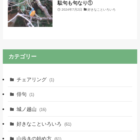
駄句も句なり①
2024年7月2日
好きなこといろいろ
カテゴリー
チェアリング
(1)
俳句
(1)
城ノ越山
(16)
好きなこといろいろ
(61)
山歩きの始め方
(61)